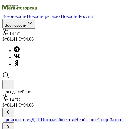
Все новости
Новости региона
Новости России
Все новости
14
°C
$=
81,41
|
€=
94,06
Погода сейчас
14
°C
$=
81,41
|
€=
94,06
Происшествия
ДТП
Погода
Общество
Необычное
Спорт
Законы