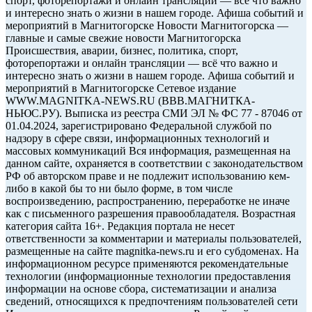
спорт, фоторепортажи и онлайн трансляции — всё что важно
и интересно знать о жизни в нашем городе. Афиша событий и
мероприятий в Магнитогорске Новости Магнитогорска —
главные и самые свежие новости Магнитогорска
Происшествия, аварии, бизнес, политика, спорт,
фоторепортажи и онлайн трансляции — всё что важно и
интересно знать о жизни в нашем городе. Афиша событий и
мероприятий в Магнитогорске Сетевое издание
WWW.MAGNITKA-NEWS.RU (ВВВ.МАГНИТКА-
НЬЮС.РУ). Выписка из реестра СМИ ЭЛ № ФС 77 - 87046 от
01.04.2024, зарегистрировано Федеральной службой по
надзору в сфере связи, информационных технологий и
массовых коммуникаций Вся информация, размещенная на
данном сайте, охраняется в соответствии с законодательством
РФ об авторском праве и не подлежит использованию кем-
либо в какой бы то ни было форме, в том числе
воспроизведению, распространению, переработке не иначе
как с письменного разрешения правообладателя. Возрастная
категория сайта 16+. Редакция портала не несет
ответственности за комментарии и материалы пользователей,
размещенные на сайте magnitka-news.ru и его субдоменах. На
информационном ресурсе применяются рекомендательные
технологии (информационные технологии предоставления
информации на основе сбора, систематизации и анализа
сведений, относящихся к предпочтениям пользователей сети