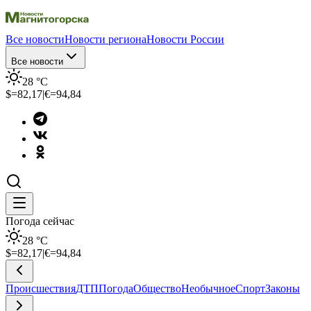
Все новости
Новости региона
Новости России
Все новости
28
°C
$=
82,17
|
€=
94,84
Погода сейчас
28
°C
$=
82,17
|
€=
94,84
Происшествия
ДТП
Погода
Общество
Необычное
Спорт
Законы