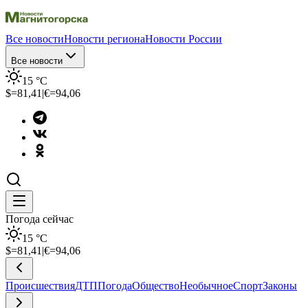
Все новости
Новости региона
Новости России
Все новости
15
°C
$=
81,41
|
€=
94,06
Погода сейчас
15
°C
$=
81,41
|
€=
94,06
Происшествия
ДТП
Погода
Общество
Необычное
Спорт
Законы