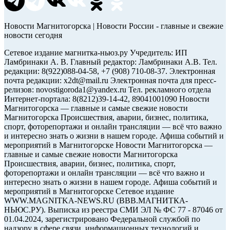
Новости Магнитогорска | Новости России - главные и свежие
новости сегодня
Сетевое издание магнитка-ньюз.ру Учредитель: ИП
Ламбринаки А. В. Главный редактор: Ламбринаки А.В. Тел.
редакции: 8(922)088-04-58, +7 (908) 710-08-37. Электронная
почта редакции: x2dt@mail.ru Электронная почта для пресс-
релизов: novostigoroda1@yandex.ru Тел. рекламного отдела
Интернет-портала: 8(8212)39-14-42, 89041001090 Новости
Магнитогорска — главные и самые свежие новости
Магнитогорска Происшествия, аварии, бизнес, политика,
спорт, фоторепортажи и онлайн трансляции — всё что важно
и интересно знать о жизни в нашем городе. Афиша событий и
мероприятий в Магнитогорске Новости Магнитогорска —
главные и самые свежие новости Магнитогорска
Происшествия, аварии, бизнес, политика, спорт,
фоторепортажи и онлайн трансляции — всё что важно и
интересно знать о жизни в нашем городе. Афиша событий и
мероприятий в Магнитогорске Сетевое издание
WWW.MAGNITKA-NEWS.RU (ВВВ.МАГНИТКА-
НЬЮС.РУ). Выписка из реестра СМИ ЭЛ № ФС 77 - 87046 от
01.04.2024, зарегистрировано Федеральной службой по
надзору в сфере связи, информационных технологий и