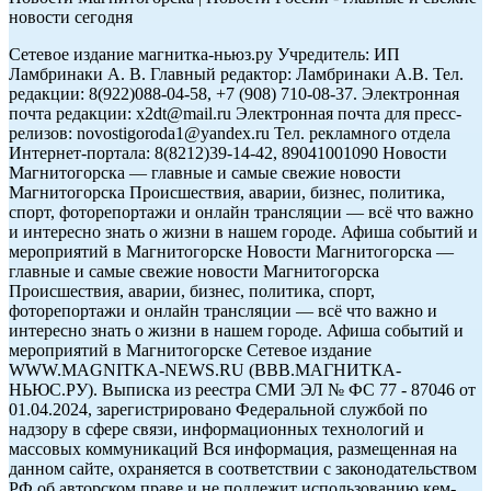
новости сегодня
Сетевое издание магнитка-ньюз.ру Учредитель: ИП
Ламбринаки А. В. Главный редактор: Ламбринаки А.В. Тел.
редакции: 8(922)088-04-58, +7 (908) 710-08-37. Электронная
почта редакции: x2dt@mail.ru Электронная почта для пресс-
релизов: novostigoroda1@yandex.ru Тел. рекламного отдела
Интернет-портала: 8(8212)39-14-42, 89041001090 Новости
Магнитогорска — главные и самые свежие новости
Магнитогорска Происшествия, аварии, бизнес, политика,
спорт, фоторепортажи и онлайн трансляции — всё что важно
и интересно знать о жизни в нашем городе. Афиша событий и
мероприятий в Магнитогорске Новости Магнитогорска —
главные и самые свежие новости Магнитогорска
Происшествия, аварии, бизнес, политика, спорт,
фоторепортажи и онлайн трансляции — всё что важно и
интересно знать о жизни в нашем городе. Афиша событий и
мероприятий в Магнитогорске Сетевое издание
WWW.MAGNITKA-NEWS.RU (ВВВ.МАГНИТКА-
НЬЮС.РУ). Выписка из реестра СМИ ЭЛ № ФС 77 - 87046 от
01.04.2024, зарегистрировано Федеральной службой по
надзору в сфере связи, информационных технологий и
массовых коммуникаций Вся информация, размещенная на
данном сайте, охраняется в соответствии с законодательством
РФ об авторском праве и не подлежит использованию кем-