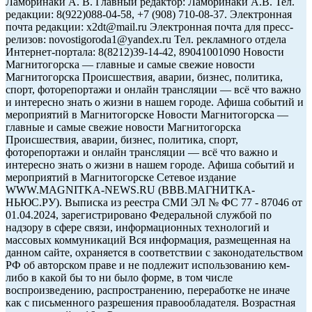
Ламбринаки А. В. Главный редактор: Ламбринаки А.В. Тел.
редакции: 8(922)088-04-58, +7 (908) 710-08-37. Электронная
почта редакции: x2dt@mail.ru Электронная почта для пресс-
релизов: novostigoroda1@yandex.ru Тел. рекламного отдела
Интернет-портала: 8(8212)39-14-42, 89041001090 Новости
Магнитогорска — главные и самые свежие новости
Магнитогорска Происшествия, аварии, бизнес, политика,
спорт, фоторепортажи и онлайн трансляции — всё что важно
и интересно знать о жизни в нашем городе. Афиша событий и
мероприятий в Магнитогорске Новости Магнитогорска —
главные и самые свежие новости Магнитогорска
Происшествия, аварии, бизнес, политика, спорт,
фоторепортажи и онлайн трансляции — всё что важно и
интересно знать о жизни в нашем городе. Афиша событий и
мероприятий в Магнитогорске Сетевое издание
WWW.MAGNITKA-NEWS.RU (ВВВ.МАГНИТКА-
НЬЮС.РУ). Выписка из реестра СМИ ЭЛ № ФС 77 - 87046 от
01.04.2024, зарегистрировано Федеральной службой по
надзору в сфере связи, информационных технологий и
массовых коммуникаций Вся информация, размещенная на
данном сайте, охраняется в соответствии с законодательством
РФ об авторском праве и не подлежит использованию кем-
либо в какой бы то ни было форме, в том числе
воспроизведению, распространению, переработке не иначе
как с письменного разрешения правообладателя. Возрастная