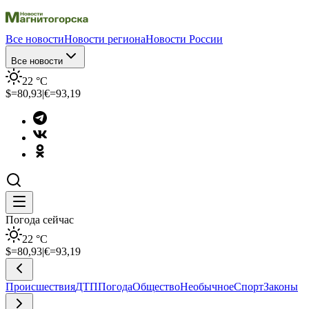
Все новости
Новости региона
Новости России
Все новости
22
°C
$=
80,93
|
€=
93,19
Погода сейчас
22
°C
$=
80,93
|
€=
93,19
Происшествия
ДТП
Погода
Общество
Необычное
Спорт
Законы