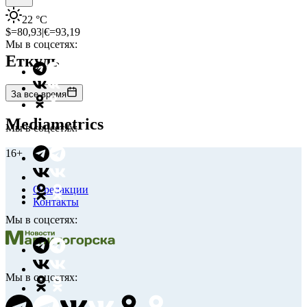
22
°C
$=
80,93
|
€=
93,19
Мы в соцсетях:
Еткуль
За все время
Mediametrics
Мы в соцсетях:
16+
О редакции
Контакты
Мы в соцсетях:
Мы в соцсетях: