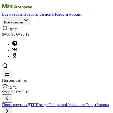
Все новости
Новости региона
Новости России
Все новости
15
°C
$=
80,93
|
€=
93,19
Погода сейчас
15
°C
$=
80,93
|
€=
93,19
Происшествия
ДТП
Погода
Общество
Необычное
Спорт
Законы