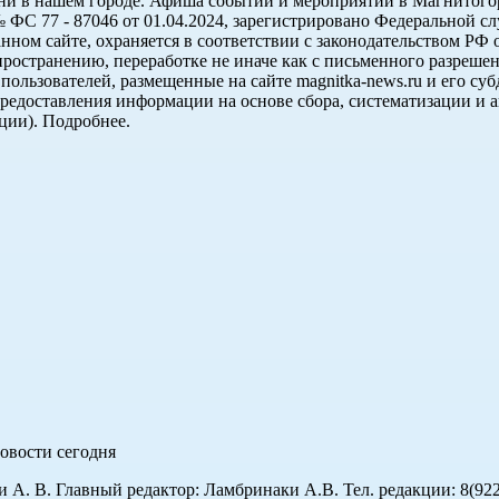
 жизни в нашем городе. Афиша событий и мероприятий в Маг
7 - 87046 от 01.04.2024, зарегистрировано Федеральной слу
ном сайте, охраняется в соответствии с законодательством РФ 
пространению, переработке не иначе как с письменного разрешен
 пользователей, размещенные на сайте magnitka-news.ru и его 
едоставления информации на основе сбора, систематизации и а
ции). Подробнее.
овости сегодня
А. В. Главный редактор: Ламбринаки А.В. Тел. редакции: 8(922)