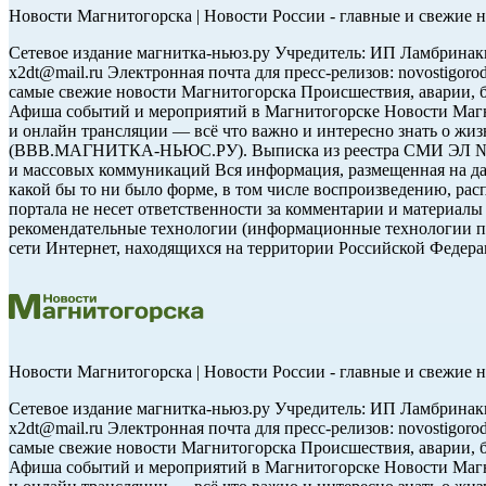
Новости Магнитогорска | Новости России - главные и свежие н
Сетевое издание магнитка-ньюз.ру Учредитель: ИП Ламбринаки 
x2dt@mail.ru Электронная почта для пресс-релизов: novostigo
самые свежие новости Магнитогорска Происшествия, аварии, би
Афиша событий и мероприятий в Магнитогорске Новости Магни
и онлайн трансляции — всё что важно и интересно знать о
(ВВВ.МАГНИТКА-НЬЮС.РУ). Выписка из реестра СМИ ЭЛ № ФС 7
и массовых коммуникаций Вся информация, размещенная на дан
какой бы то ни было форме, в том числе воспроизведению, рас
портала не несет ответственности за комментарии и материалы
рекомендательные технологии (информационные технологии пр
сети Интернет, находящихся на территории Российской Федера
Новости Магнитогорска | Новости России - главные и свежие н
Сетевое издание магнитка-ньюз.ру Учредитель: ИП Ламбринаки 
x2dt@mail.ru Электронная почта для пресс-релизов: novostigo
самые свежие новости Магнитогорска Происшествия, аварии, би
Афиша событий и мероприятий в Магнитогорске Новости Магни