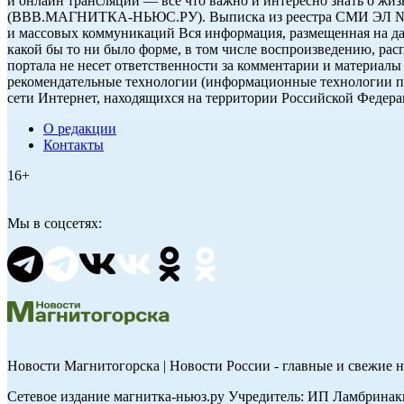
и онлайн трансляции — всё что важно и интересно знать о
(ВВВ.МАГНИТКА-НЬЮС.РУ). Выписка из реестра СМИ ЭЛ № ФС 7
и массовых коммуникаций Вся информация, размещенная на дан
какой бы то ни было форме, в том числе воспроизведению, рас
портала не несет ответственности за комментарии и материалы
рекомендательные технологии (информационные технологии пр
сети Интернет, находящихся на территории Российской Федера
О редакции
Контакты
16+
Мы в соцсетях:
Новости Магнитогорска | Новости России - главные и свежие н
Сетевое издание магнитка-ньюз.ру Учредитель: ИП Ламбринаки 