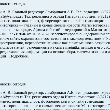
овости сегодня
А. В. Главный редактор: Ламбринаки А.В. Тел. редакции: 8(922)
roda1@yandex.ru Тел. рекламного отдела Интернет-портала: 8(82
знес, политика, спорт, фоторепортажи и онлайн трансляции — в
тогорска — главные и самые свежие новости Магнитогорска Пр
 жизни в нашем городе. Афиша событий и мероприятий в Маг
7 - 87046 от 01.04.2024, зарегистрировано Федеральной слу
ном сайте, охраняется в соответствии с законодательством РФ 
пространению, переработке не иначе как с письменного разрешен
 пользователей, размещенные на сайте magnitka-news.ru и его 
едоставления информации на основе сбора, систематизации и а
ции). Подробнее.
овости сегодня
А. В. Главный редактор: Ламбринаки А.В. Тел. редакции: 8(922)
roda1@yandex.ru Тел. рекламного отдела Интернет-портала: 8(82
знес, политика, спорт, фоторепортажи и онлайн трансляции — в
тогорска — главные и самые свежие новости Магнитогорска Пр